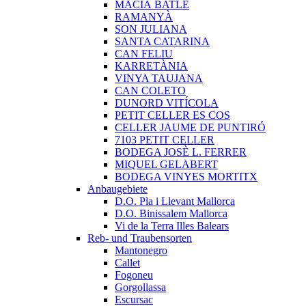
MACIÀ BATLE
RAMANYÀ
SON JULIANA
SANTA CATARINA
CAN FELIU
KARRETÀNIA
VINYA TAUJANA
CAN COLETO
DUNORD VITÍCOLA
PETIT CELLER ES COS
CELLER JAUME DE PUNTIRÓ
7103 PETIT CELLER
BODEGA JOSÈ L. FERRER
MIQUEL GELABERT
BODEGA VINYES MORTITX
Anbaugebiete
D.O. Pla i Llevant Mallorca
D.O. Binissalem Mallorca
Vi de la Terra Illes Balears
Reb- und Traubensorten
Mantonegro
Callet
Fogoneu
Gorgollassa
Escursac