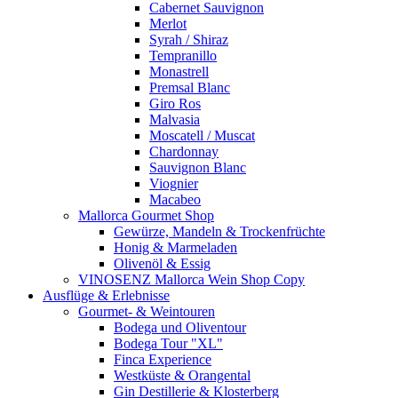
Cabernet Sauvignon
Merlot
Syrah / Shiraz
Tempranillo
Monastrell
Premsal Blanc
Giro Ros
Malvasia
Moscatell / Muscat
Chardonnay
Sauvignon Blanc
Viognier
Macabeo
Mallorca Gourmet Shop
Gewürze, Mandeln & Trockenfrüchte
Honig & Marmeladen
Olivenöl & Essig
VINOSENZ Mallorca Wein Shop Copy
Ausflüge & Erlebnisse
Gourmet- & Weintouren
Bodega und Oliventour
Bodega Tour "XL"
Finca Experience
Westküste & Orangental
Gin Destillerie & Klosterberg