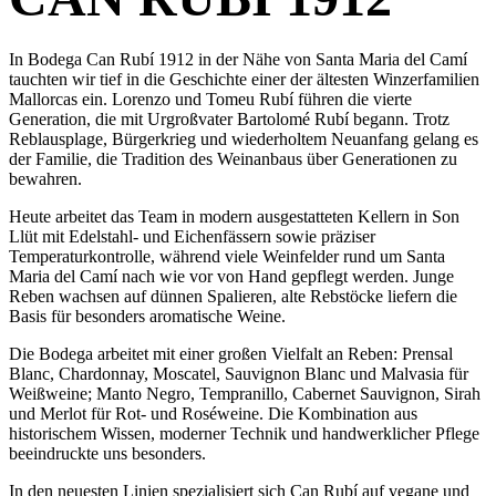
In Bodega Can Rubí 1912 in der Nähe von Santa Maria del Camí
tauchten wir tief in die Geschichte einer der ältesten Winzerfamilien
Mallorcas ein. Lorenzo und Tomeu Rubí führen die vierte
Generation, die mit Urgroßvater Bartolomé Rubí begann. Trotz
Reblausplage, Bürgerkrieg und wiederholtem Neuanfang gelang es
der Familie, die Tradition des Weinanbaus über Generationen zu
bewahren.
Heute arbeitet das Team in modern ausgestatteten Kellern in Son
Llüt mit Edelstahl- und Eichenfässern sowie präziser
Temperaturkontrolle, während viele Weinfelder rund um Santa
Maria del Camí nach wie vor von Hand gepflegt werden. Junge
Reben wachsen auf dünnen Spalieren, alte Rebstöcke liefern die
Basis für besonders aromatische Weine.
Die Bodega arbeitet mit einer großen Vielfalt an Reben: Prensal
Blanc, Chardonnay, Moscatel, Sauvignon Blanc und Malvasia für
Weißweine; Manto Negro, Tempranillo, Cabernet Sauvignon, Sirah
und Merlot für Rot- und Roséweine. Die Kombination aus
historischem Wissen, moderner Technik und handwerklicher Pflege
beeindruckte uns besonders.
In den neuesten Linien spezialisiert sich Can Rubí auf vegane und