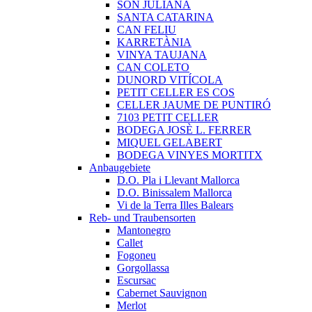
SON JULIANA
SANTA CATARINA
CAN FELIU
KARRETÀNIA
VINYA TAUJANA
CAN COLETO
DUNORD VITÍCOLA
PETIT CELLER ES COS
CELLER JAUME DE PUNTIRÓ
7103 PETIT CELLER
BODEGA JOSÈ L. FERRER
MIQUEL GELABERT
BODEGA VINYES MORTITX
Anbaugebiete
D.O. Pla i Llevant Mallorca
D.O. Binissalem Mallorca
Vi de la Terra Illes Balears
Reb- und Traubensorten
Mantonegro
Callet
Fogoneu
Gorgollassa
Escursac
Cabernet Sauvignon
Merlot