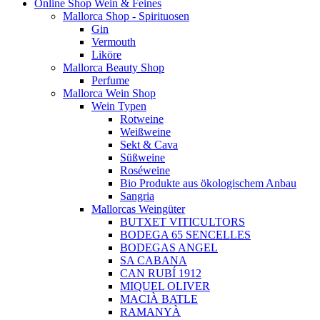
Online Shop Wein & Feines
Mallorca Shop - Spirituosen
Gin
Vermouth
Liköre
Mallorca Beauty Shop
Perfume
Mallorca Wein Shop
Wein Typen
Rotweine
Weißweine
Sekt & Cava
Süßweine
Roséweine
Bio Produkte aus ökologischem Anbau
Sangria
Mallorcas Weingüter
BUTXET VITICULTORS
BODEGA 65 SENCELLES
BODEGAS ANGEL
SA CABANA
CAN RUBÍ 1912
MIQUEL OLIVER
MACIÀ BATLE
RAMANYÀ