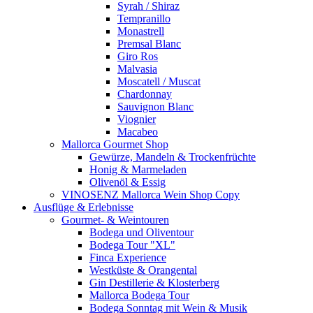
Syrah / Shiraz
Tempranillo
Monastrell
Premsal Blanc
Giro Ros
Malvasia
Moscatell / Muscat
Chardonnay
Sauvignon Blanc
Viognier
Macabeo
Mallorca Gourmet Shop
Gewürze, Mandeln & Trockenfrüchte
Honig & Marmeladen
Olivenöl & Essig
VINOSENZ Mallorca Wein Shop Copy
Ausflüge & Erlebnisse
Gourmet- & Weintouren
Bodega und Oliventour
Bodega Tour "XL"
Finca Experience
Westküste & Orangental
Gin Destillerie & Klosterberg
Mallorca Bodega Tour
Bodega Sonntag mit Wein & Musik