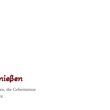
enießen
ten, die Geheimnisse
ht.