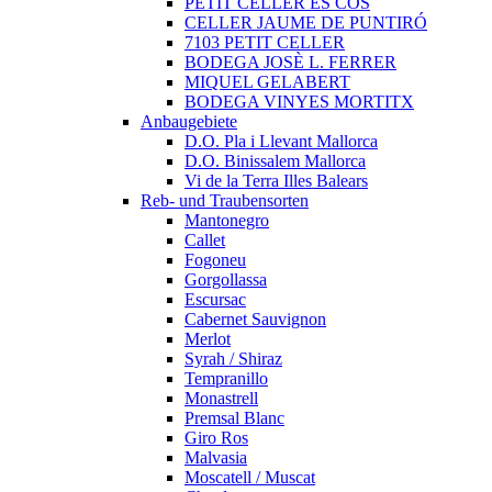
PETIT CELLER ES COS
CELLER JAUME DE PUNTIRÓ
7103 PETIT CELLER
BODEGA JOSÈ L. FERRER
MIQUEL GELABERT
BODEGA VINYES MORTITX
Anbaugebiete
D.O. Pla i Llevant Mallorca
D.O. Binissalem Mallorca
Vi de la Terra Illes Balears
Reb- und Traubensorten
Mantonegro
Callet
Fogoneu
Gorgollassa
Escursac
Cabernet Sauvignon
Merlot
Syrah / Shiraz
Tempranillo
Monastrell
Premsal Blanc
Giro Ros
Malvasia
Moscatell / Muscat