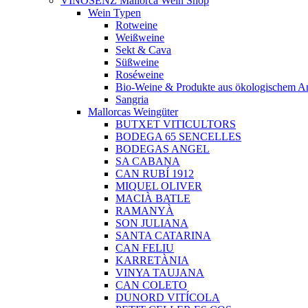
VINOSENZ Mallorca Wein Shop
Wein Typen
Rotweine
Weißweine
Sekt & Cava
Süßweine
Roséweine
Bio-Weine & Produkte aus ökologischem A
Sangria
Mallorcas Weingüter
BUTXET VITICULTORS
BODEGA 65 SENCELLES
BODEGAS ANGEL
SA CABANA
CAN RUBÍ 1912
MIQUEL OLIVER
MACIÀ BATLE
RAMANYÀ
SON JULIANA
SANTA CATARINA
CAN FELIU
KARRETÀNIA
VINYA TAUJANA
CAN COLETO
DUNORD VITÍCOLA