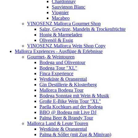
Chardonnay
Sauvignon Blanc
Viognier
Macabeo
VINOSENZ Mallorca Gourmet Shop
Salze, Gewürze, Mandeln & Trockenfrüchte
Honig & Marmeladen
Olivenöl & Essig
VINOSENZ Mallorca Wein Shop Copy
Mallorca Expriences - Ausflüge & Erlebnisse
Gourmet- & Weintouren
Bodega und Oliventour
Bodega Tour "XL"
Finca Experience
Westküste & Orangental
Gin Destillerie & Klosterberg
Mallorca Bodega Tour
Bodega Sonntag mit Wein & Musik
Große E-Bike Wein Tour "XL"
Paella Kochkurs auf der Bodega
BBQ @ Bodega mit Live DJ
Palma Beer & Brandy Tour
Mallorca Land & Leute Touren
Westküste & Orangental
Palma & Sóller (mit Zug & Minivan)