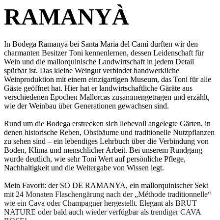
RAMANYÀ
In Bodega Ramanyà bei Santa Maria del Camí durften wir den
charmanten Besitzer Toni kennenlernen, dessen Leidenschaft für
Wein und die mallorquinische Landwirtschaft in jedem Detail
spürbar ist. Das kleine Weingut verbindet handwerkliche
Weinproduktion mit einem einzigartigen Museum, das Toni für alle
Gäste geöffnet hat. Hier hat er landwirtschaftliche Gäräte aus
verschiedenen Epochen Mallorcas zusammengetragen und erzählt,
wie der Weinbau über Generationen gewachsen sind.
Rund um die Bodega erstrecken sich liebevoll angelegte Gärten, in
denen historische Reben, Obstbäume und traditionelle Nutzpflanzen
zu sehen sind – ein lebendiges Lehrbuch über die Verbindung von
Boden, Klima und menschlicher Arbeit. Bei unserem Rundgang
wurde deutlich, wie sehr Toni Wert auf persönliche Pflege,
Nachhaltigkeit und die Weitergabe von Wissen legt.
Mein Favorit: der SO DE RAMANYA, ein mallorquinischer Sekt
m
it 24 Monaten Flaschengärung nach der „Méthode traditionnelle“
wie ein Cava oder Champagner hergestellt. Elegant als BRUT
NATURE oder bald auch wieder verfügbar als trendiger CAVA