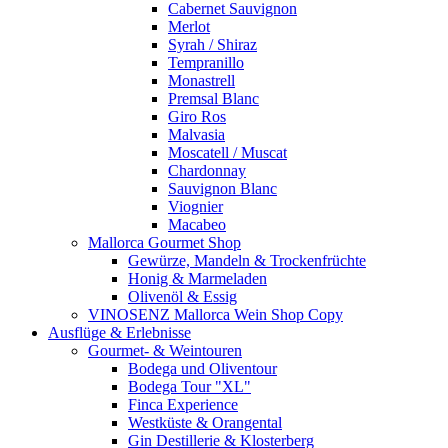
Cabernet Sauvignon
Merlot
Syrah / Shiraz
Tempranillo
Monastrell
Premsal Blanc
Giro Ros
Malvasia
Moscatell / Muscat
Chardonnay
Sauvignon Blanc
Viognier
Macabeo
Mallorca Gourmet Shop
Gewürze, Mandeln & Trockenfrüchte
Honig & Marmeladen
Olivenöl & Essig
VINOSENZ Mallorca Wein Shop Copy
Ausflüge & Erlebnisse
Gourmet- & Weintouren
Bodega und Oliventour
Bodega Tour "XL"
Finca Experience
Westküste & Orangental
Gin Destillerie & Klosterberg