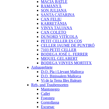
MACIÀ BATLE
RAMANYÀ
SON JULIANA
SANTA CATARINA
CAN FELIU
KARRETÀNIA
VINYA TAUJANA
CAN COLETO
DUNORD VITÍCOLA
PETIT CELLER ES COS
CELLER JAUME DE PUNTIRÓ
7103 PETIT CELLER
BODEGA JOSÈ L. FERRER
MIQUEL GELABERT
BODEGA VINYES MORTITX
Anbaugebiete
D.O. Pla i Llevant Mallorca
D.O. Binissalem Mallorca
Vi de la Terra Illes Balears
Reb- und Traubensorten
Mantonegro
Callet
Fogoneu
Gorgollassa
Escursac