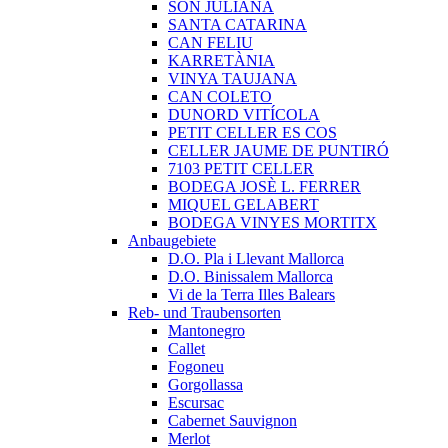
SON JULIANA
SANTA CATARINA
CAN FELIU
KARRETÀNIA
VINYA TAUJANA
CAN COLETO
DUNORD VITÍCOLA
PETIT CELLER ES COS
CELLER JAUME DE PUNTIRÓ
7103 PETIT CELLER
BODEGA JOSÈ L. FERRER
MIQUEL GELABERT
BODEGA VINYES MORTITX
Anbaugebiete
D.O. Pla i Llevant Mallorca
D.O. Binissalem Mallorca
Vi de la Terra Illes Balears
Reb- und Traubensorten
Mantonegro
Callet
Fogoneu
Gorgollassa
Escursac
Cabernet Sauvignon
Merlot