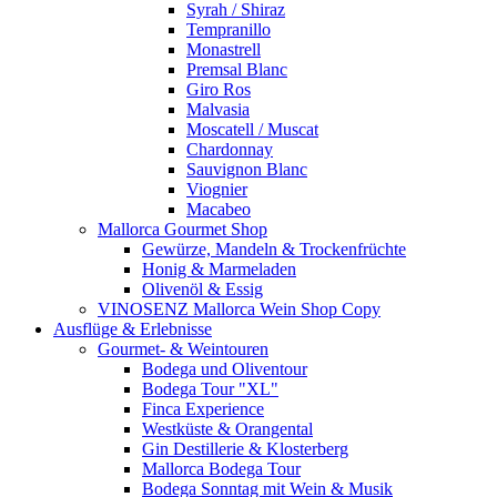
Syrah / Shiraz
Tempranillo
Monastrell
Premsal Blanc
Giro Ros
Malvasia
Moscatell / Muscat
Chardonnay
Sauvignon Blanc
Viognier
Macabeo
Mallorca Gourmet Shop
Gewürze, Mandeln & Trockenfrüchte
Honig & Marmeladen
Olivenöl & Essig
VINOSENZ Mallorca Wein Shop Copy
Ausflüge & Erlebnisse
Gourmet- & Weintouren
Bodega und Oliventour
Bodega Tour "XL"
Finca Experience
Westküste & Orangental
Gin Destillerie & Klosterberg
Mallorca Bodega Tour
Bodega Sonntag mit Wein & Musik