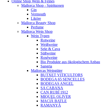
Online Shop Wein & Feines
Mallorca Shop - Spirituosen
Gin
Vermouth
Liköre
Mallorca Beauty Shop
Perfume
Mallorca Wein Shop
Wein Typen
Rotweine
Weißweine
Sekt & Cava
Süßweine
Roséweine
Bio Produkte aus ökologischem Anbau
Sangria
Mallorcas Weingüter
BUTXET VITICULTORS
BODEGA 65 SENCELLES
BODEGAS ANGEL
SA CABANA
CAN RUBÍ 1912
MIQUEL OLIVER
MACIÀ BATLE
RAMANYÀ