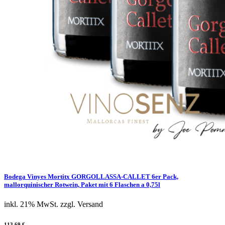
Bodega Vinyes Mortitx GORGOLLASSA-CALLET 6er Pack,
mallorquinischer Rotwein, Paket mit 6 Flaschen a 0,75l
inkl. 21% MwSt.
zzgl. Versand
113,69 €