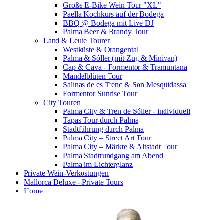
Große E-Bike Wein Tour "XL"
Paella Kochkurs auf der Bodega
BBQ @ Bodega mit Live DJ
Palma Beer & Brandy Tour
Land & Leute Touren
Westküste & Orangental
Palma & Sóller (mit Zug & Minivan)
Cap & Cava - Formentor & Tramuntana
Mandelblüten Tour
Salinas de es Trenc & Son Mesquidassa
Formentor Sunrise Tour
City Touren
Palma City & Tren de Sóller - individuell
Tapas Tour durch Palma
Stadtführung durch Palma
Palma City – Street Art Tour
Palma City – Märkte & Altstadt Tour
Palma Stadtrundgang am Abend
Palma im Lichterglanz
Private Wein-Verkostungen
Mallorca Deluxe - Private Tours
Home